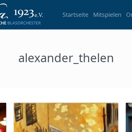
Startseite
Mitspielen
O
alexander_thelen